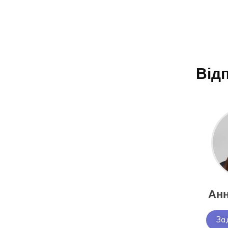
Відп
Анн
За