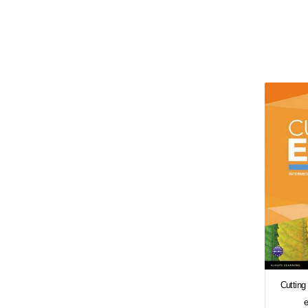
Cutting
e