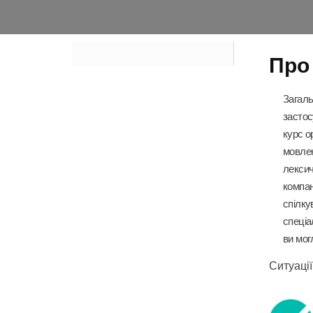
Про
Загаль
застос
курс о
мовлен
лексич
компан
спілку
спеціа
ви мог
Ситуаці