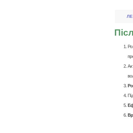
ЛЕ
Післ
Ро
пр
Ак
во
Ро
Пі
Еф
Вр