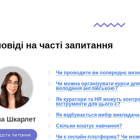
овіді на часті запитання
Чи проводите ви попереднє визн
Чи можна організувати курси для 
володіння англійською?
Як куратори та HR можуть контро
інструменти для цього є?
Як відбувається вибір викладача
а Шкарлет
Скільки коштує навчання?
дати питання
Чи є онлайн-платформа? Чи мож