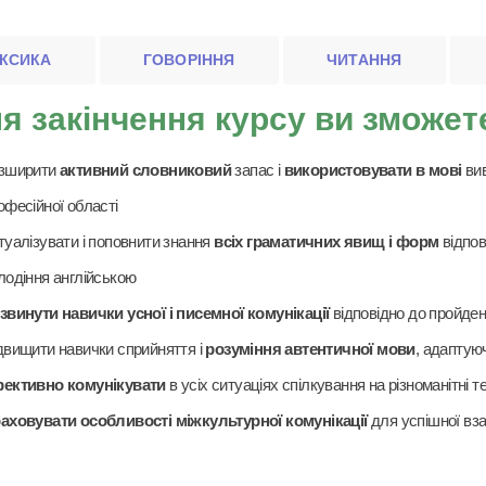
КСИКА
ГОВОРІННЯ
ЧИТАННЯ
я закінчення курсу ви зможет
зширити
активний словниковий
запас і
використовувати в мові
вив
офесійної області
туалізувати і поповнити знання
всіх граматичних явищ і форм
відпов
лодіння англійською
звинути навички усної і писемної комунікації
відповідно до пройден
двищити навички сприйняття і
розуміння автентичної мови
, адаптуюч
ективно комунікувати
в усіх ситуаціях спілкування на різноманітні т
аховувати особливості міжкультурної комунікації
для успішної вза