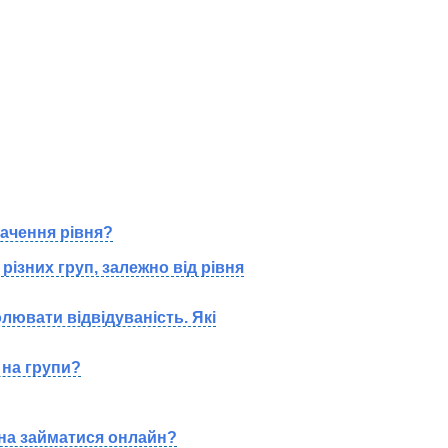
ачення рівня?
різних груп, залежно від рівня
лювати відвідуваність. Які
 на групи?
на займатися онлайн?