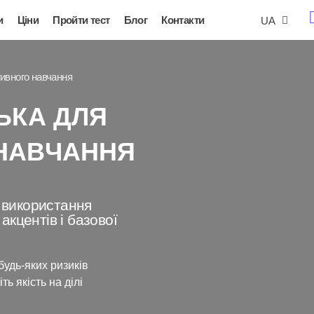
и
Ціни
Пройти тест
Блог
Контакти
UA
RU
тивного навчання
ЬКА ДЛЯ
НАВЧАННЯ
и використання
 акцентів і базової
будь-яких ризиків
іть якість на ділі