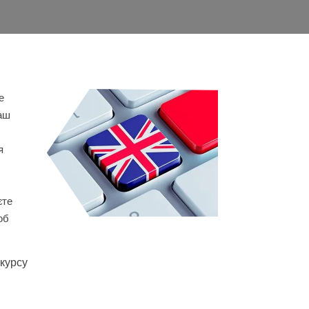
е
Наш
я
єте
об
 курсу