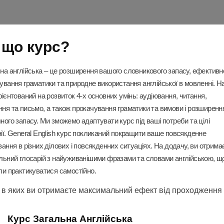
 що курс?
на англійська – це розширення вашого словникового запасу, ефективн
ування граматики та природне використання англійської в мовленні. 
рієнтований на розвиток 4-х основних умінь: аудіювання, читання,
ня та письмо, а також прокачування граматики та вимови і розширенн
ного запасу. Ми зможемо адаптувати курс під ваші потреби та цілі
ії. General English курс покликаний покращити ваше повсякденне
вання в різних ділових і повсякденних ситуаціях. На додачу, ви отрима
льний глосарій з найуживанішими фразами та словами англійською, щ
ли практикуватися самостійно.
ї в яких ви отримаєте максимальний ефект від проходження
Курс Загальна Англійська