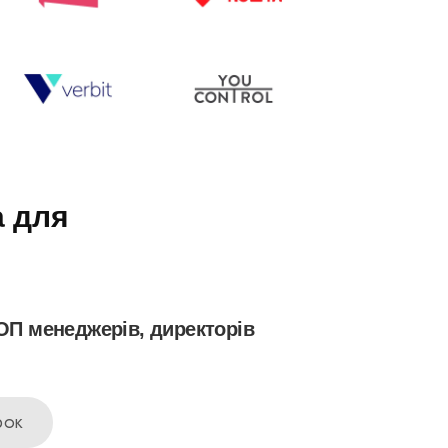
а для
ОП менеджерів, директорів
рок