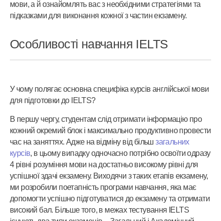
мови
, а й ознайомлять вас з необхідними стратегіями та
підказками для виконання кожної з частин екзамену.
Особливості навчання IELTS
У чому полягає основна специфіка курсів англійської мови
для підготовки до IELTS?
В першу чергу, студентам слід отримати інформацію про
кожний окремий блок і максимально продуктивно провести
час на заняттях. Адже на відміну від більш
загальних
курсів
, в цьому випадку одночасно потрібно освоїти одразу
4 рівні розуміння мови на достатньо високому рівні для
успішної здачі екзамену. Виходячи з таких етапів екзамену,
ми розробили поетапність програми навчання, яка має
допомогти успішно підготуватися до екзамену та отримати
високий бал. Більше того, в межах тестування IELTS