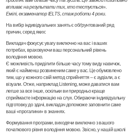
приділяє вам більше часу та зусиль. Це завжди позитивно
впливає на результати тих, хто тестується».
Емілі, екзаменатор IELTS, стаж роботи 4 роки.
На вибір індивідуальних занять є обґрунтований ряд
причин, серед яких:
Викладач фокусує увагу виключно на вас і ваших
потребах, враховуючи ваш персональний рівень
володіння мовою.
Є можливість приділити більше часу тому виду навичок,
який є найменш розвиненим саме у вас. Це обумовлено
тим, що у кожного свій метод сприйняття – є аудіали, а є
візуали. Отже, наприклад Listening, може даватися вам
легше за все інше, оскільки ви природньо краще
сприймаєте інформацію на слух. Обираючи індивідуальну
підготовку до здачі, викладач допоможе заповнити саме
ваші «прогалини» в знаннях.
Формування програми, виходячи виключно з вашого
початкового рівня володіння мовою. Звісно, у нашій школі