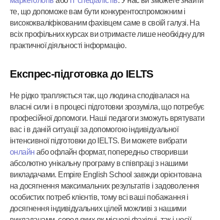
маркетологів
або
IT спеціалістів
. У нас ви зможете знайти
те, що допоможе вам бути конкурентоспроможним і
висококваліфікованим фахівцем саме в своїй галузі. На
всіх профільних курсах ви отримаєте лише необхідну для
практичної діяльності інформацію.
Експрес-підготовка до IELTS
Не рідко трапляється так, що людина сподівалася на
власні сили і в процесі підготовки зрозуміла, що потребує
професійної допомоги. Наші педагоги зможуть врятувати
вас і в даній ситуації за допомогою індивідуальної
інтенсивної підготовки до IELTS. Ви можете вибрати
онлайн
або офлайн формат, попередньо створивши
абсолютно унікальну програму в співпраці з нашими
викладачами. Empire English School завжди орієнтована
на досягнення максимальних результатів і задоволення
особистих потреб клієнтів, тому всі ваші побажання і
досягнення індивідуальних цілей можливі з нашими
викладачами, серед яких як місцеві фахівці, так і носії