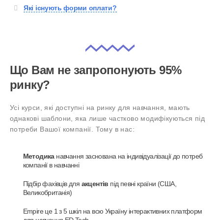
Які існують форми оплати?
Що Вам не запропонують 95%
ринку?
Усі курси, які доступні на ринку для навчання, мають
однакові шаблони, яка лише
частково модифікуються
під
потреби Вашої компанії. Тому в нас:
Методика
навчання заснована на індивідуалізації до потреб
компанії в навчанні
Підбір фахівців для
акцентів
під певні країни (США,
Великобританія)
Empire це 1 з 5 шкіл на всю Україну інтерактивних платформ
для навчання ED Tech