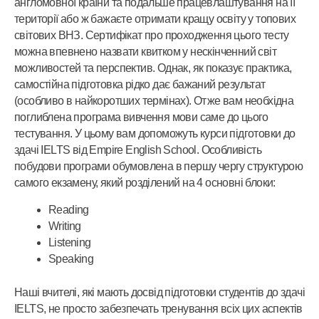
англомовної країни та подальше працевлаштування на її
території або ж бажаєте отримати кращу освіту у топових
світових ВНЗ. Сертифікат про проходження цього тесту
можна впевнено назвати квитком у нескінченний світ
можливостей та перспектив. Однак, як показує практика,
самостійна підготовка рідко дає бажаний результат
(особливо в найкоротших термінах). Отже вам необхідна
поглиблена програма вивчення мови саме до цього
тестування. У цьому вам допоможуть курси підготовки до
здачі IELTS від Empire English School. Особливість
побудови програми обумовлена в першу чергу структурою
самого екзамену, який розділений на 4 основні блоки:
Reading
Writing
Listening
Speaking
Наші вчителі, які мають досвід підготовки студентів до здачі
IELTS,
не просто забезпечать тренування всіх цих аспектів