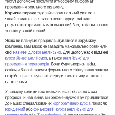
тесту і допоможе зрозуміти атмосферу та формат
проведення реального екзамену.
Корисна порада:
здавайте оригінальний екзамен
якнайшвидше після завершення курсу, тоді ваші
результати отримають максимальний бал, оскільки знання
«свіжі» у вашій голові!
Якщо ви плануєте працевлаштуватися в зарубіжну
компанію, вам також не завадить максимально розвинути
свої
навички ділової англійської
. Для цього у нас є відмінні
курси бізнес англійської
, а також
англійської для
проведення переговорів
. Вони будуть корисні всім,
оскільки базові навички формального спілкування завжди
потрібні при спілкуванні всередині колективу, а також з
партнерами.
У випадку, коли ви вже визначилися з областю своєї
професії чи навчання, ми рекомендуємо вам придивитися
до наших спеціалізованих
корпоративних курсів
, таких як
юридичний
або
фінансовий
,
курси англійської для