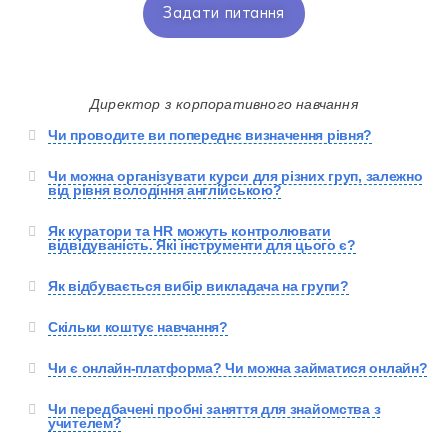
Задати питання
Директор з корпоративного навчання
Чи проводите ви попереднє визначення рівня?
Чи можна організувати курси для різних груп, залежно
від рівня володіння англійською?
Як куратори та HR можуть контролювати
відвідуваність. Які інструменти для цього є?
Як відбувається вибір викладача на групи?
Скільки коштує навчання?
Чи є онлайн-платформа? Чи можна займатися онлайн?
Чи передбачені пробні заняття для знайомства з
учителем?