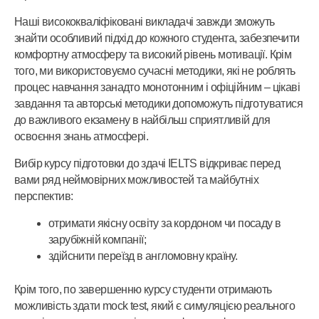
Наші висококваліфіковані викладачі завжди зможуть
знайти особливий підхід до кожного студента, забезпечити
комфортну атмосферу та високий рівень мотивації. Крім
того, ми використовуємо сучасні методики, які не роблять
процес навчання занадто монотонним і офіційним – цікаві
завдання та авторські методики допоможуть підготуватися
до важливого екзамену в найбільш сприятливій для
освоєння знань атмосфері.
Вибір курсу підготовки до здачі IELTS відкриває перед
вами ряд неймовірних можливостей та майбутніх
перспектив:
отримати якісну освіту за кордоном чи посаду в
зарубіжній компанії;
здійснити переїзд в англомовну країну.
Крім того, по завершенню курсу студенти отримають
можливість здати mock test, який є симуляцією реального