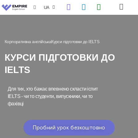
UA
RU
Корпоративна англійська
Курси підготовки до IELTS
КУРСИ ПІДГОТОВКИ ДО
IELTS
Для тих, хто бажає впевнено скласти іспит
IELTS - чи то студенти, випускники, чи то
фахівці
Пробний урок безкоштовно