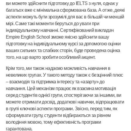
ви можете здійснити підготовку до IELTS з нуля, однак у
багатьох вже є мінімальна сформована база. А отже, деякі
аспекти можуть бути зрозумілі для вас в більшій чи меншій
мірі. Саме такі моменти беруться до уваги при
індивідуальному навчанні. Сертифікований викладач
Empire English School зможе якісно здійснити вашу
підготовку на індивідуальному курсі за допомогою оцінки
ваших сильних та слабких сторін, буде проведена оцінка
того, на що варто зробити особливий акцент.
Крім того, ми також надаємо можливість навчання в
невеликих групах. У такого методу також є безцінний плюс
– взаємодія та підтримка інтересу та «азарту» до
навчання. Цей механізм працює як взаємна мотивація
серед студентів однієї групи, спостерігаючи за іншими, ви
можете отримати досвід, додаткові навички, відпрацювати
в групі ключові аспекти програми. Звісно, перед тим, як
сформувати групу, студенти відбираються за рівнем
володіння мовою, тому ефективність програми
гарантована.