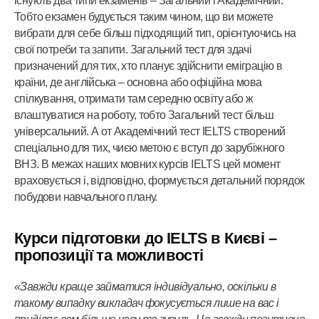
існують два типи екзаменів – Загальний і Академічний.
Тобто екзамен будується таким чином, що ви можете
вибрати для себе більш підходящий тип, орієнтуючись на
свої потреби та запити. Загальний тест для здачі
призначений для тих, хто планує здійснити еміграцію в
країни, де англійська – основна або офіційна мова
спілкування, отримати там середню освіту або ж
влаштуватися на роботу, тобто Загальний тест більш
універсальний. А от Академічний тест IELTS створений
спеціально для тих, чиєю метою є вступ до зарубіжного
ВНЗ. В межах наших мовних курсів IELTS цей момент
враховується і, відповідно, формується детальний порядок
побудови навчального плану.
Курси підготовки до IELTS в Києві –
пропозиції та можливості
«Завжди краще займатися індивідуально, оскільки в
такому випадку викладач фокусується лише на вас і