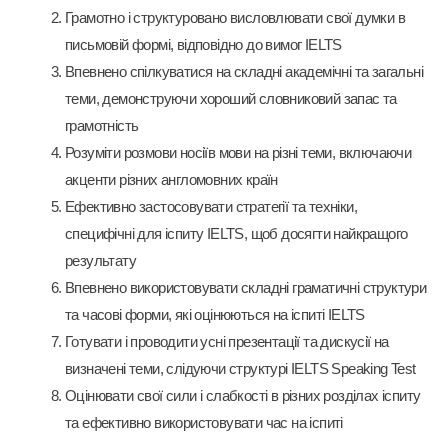
Грамотно і структуровано висловлювати свої думки в
письмовій формі, відповідно до вимог IELTS
Впевнено спілкуватися на складні академічні та загальні
теми, демонструючи хороший словниковий запас та
грамотність
Розуміти розмови носіїв мови на різні теми, включаючи
акценти
різних англомовних країн
Ефективно застосовувати стратегії та техніки,
специфічні для іспиту IELTS, щоб досягти найкращого
результату
Впевнено використовувати складні граматичні структури
та часові форми, які оцінюються на іспиті IELTS
Готувати і проводити усні презентації та дискусії на
визначені теми, слідуючи структурі IELTS Speaking Test
Оцінювати свої сили і слабкості в різних розділах іспиту
та ефективно використовувати час на іспиті