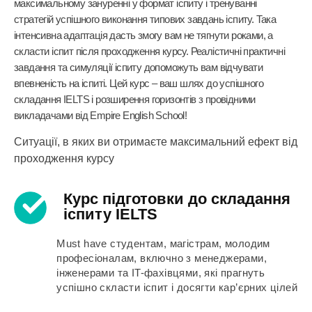
максимальному зануренні у формат іспиту і тренуванні
стратегій успішного виконання типових завдань іспиту. Така
інтенсивна адаптація дасть змогу вам не тягнути роками, а
скласти іспит після проходження курсу. Реалістичні практичні
завдання та симуляції іспиту допоможуть вам відчувати
впевненість на іспиті. Цей курс – ваш шлях до успішного
складання IELTS і розширення горизонтів з провідними
викладачами від Empire English School!
Ситуації, в яких ви отримаєте максимальний ефект від
проходження курсу
Курс підготовки до складання
іспиту IELTS
Must have студентам, магістрам, молодим
професіоналам, включно з менеджерами,
інженерами та IT-фахівцями, які прагнуть
успішно скласти іспит і досягти кар’єрних цілей